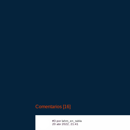
Comentarios [16]
#3 por
lahm_en_tabla
20 abr 2022, 21:41