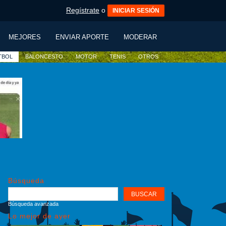
Regístrate
o
INICIAR SESIÓN
MEJORES
ENVIAR APORTE
MODERAR
TBOL
BALONCESTO
MOTOR
TENIS
OTROS
Búsqueda
Búsqueda avanzada
Lo mejor de ayer