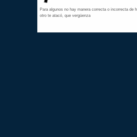
Para algunos no hay manera correcta o incorrecta de ha
otro te atacó, que vergüenza