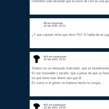
Florentino sale diciendo que la novio de Ozil es una 
#9 por
kingeorge
20 abr 2022, 22:21
¿Y que cojones tenia que decir Flo? Si habla de ex ju
#10 por
ratadopada
20 abr 2022, 22:21
Shakiro es un retrasado malcriado, que es brutalmente
Es tan miserable y tacaño, que a pesar de que su famil
tía que tiene mas dinero aún que él.
Es como si el golum se hubiese hecho la cirugía....
#12 por
pablojugon
20 abr 2022, 23:05