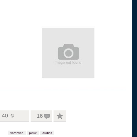
40 ☺
16
florentino
pique
audios