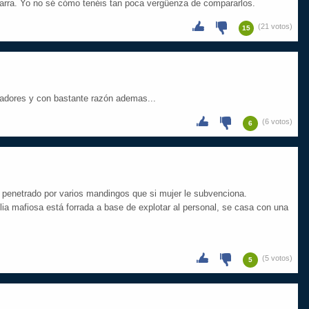
guarra. Yo no sé cómo tenéis tan poca vergüenza de compararlos.
(21 votos)
15
gadores y con bastante razón ademas...
(6 votos)
6
 penetrado por varios mandingos que si mujer le subvenciona.
ia mafiosa está forrada a base de explotar al personal, se casa con una
(5 votos)
5