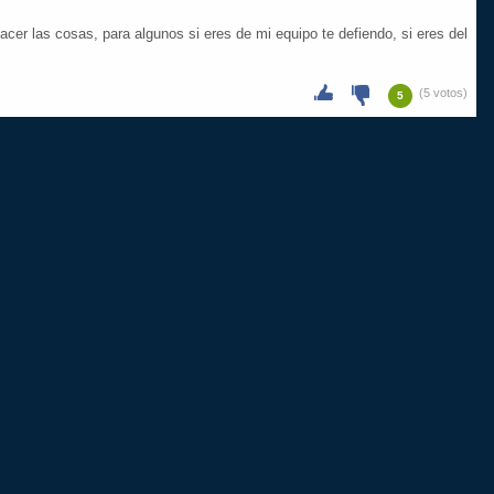
cer las cosas, para algunos si eres de mi equipo te defiendo, si eres del
(5 votos)
5