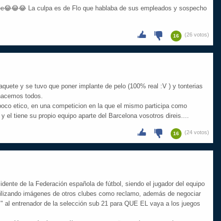
teee😂😂😂 La culpa es de Flo que hablaba de sus empleados y sospecho
(26 votos)
16
quete y se tuvo que poner implante de pelo (100% real :V ) y tonterias
 hacemos todos.
 poco etico, en una competicion en la que el mismo participa como
y el tiene su propio equipo aparte del Barcelona vosotros direis....
(24 votos)
16
dente de la Federación española de fútbol, siendo el jugador del equipo
 utilizando imágenes de otros clubes como reclamo, además de negociar
 " al entrenador de la selección sub 21 para QUE EL vaya a los juegos