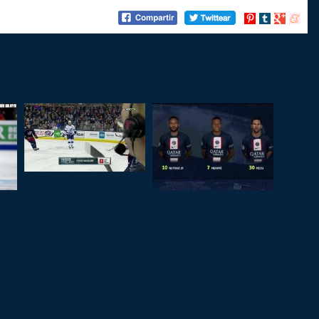
Compartir
Compartir
Compartir
Compart
en
en
en
en
Pinterest
tumblr
Google+
menea