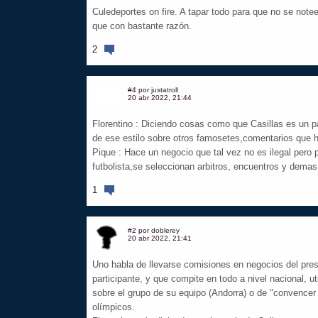
Culedeportes on fire. A tapar todo para que no se no
que con bastante razón.
2
#4 por
justatroll
20 abr 2022, 21:44
Florentino : Diciendo cosas como que Casillas es un pa
de ese estilo sobre otros famosetes,comentarios que
Pique : Hace un negocio que tal vez no es ilegal pero
futbolista,se seleccionan arbitros, encuentros y demas 
1
#2 por
doblerey
20 abr 2022, 21:41
Uno habla de llevarse comisiones en negocios del presi
participante, y que compite en todo a nivel nacional,
sobre el grupo de su equipo (Andorra) o de "convencer
olímpicos.