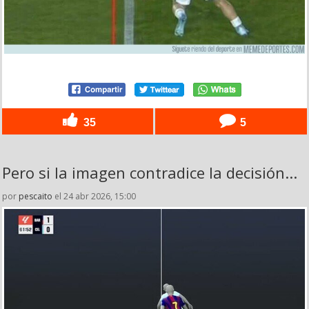
35
5
Pero si la imagen contradice la decisión...
por
pescaito
el 24 abr 2026, 15:00