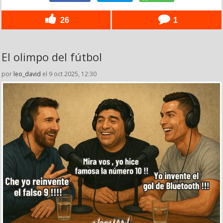
26
1
El olimpo del fútbol
por
leo_david
el 9 oct 2025, 12:30