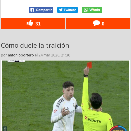
31
0
Cómo duele la traición
por
antonioportero
el 24 mar 2026, 21:30