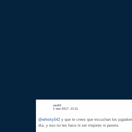
ziet93
1 mar 2017, 12:11
@whisky542
y que te crees que escuchan los jugador
día, y eso no les hace ni ser mejores ni peores.