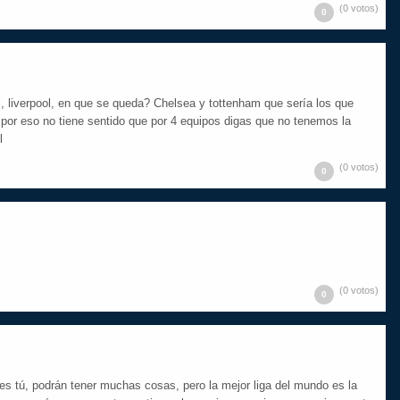
(0 votos)
0
l, liverpool, en que se queda? Chelsea y tottenham que sería los que
 por eso no tiene sentido que por 4 equipos digas que no tenemos la
l
(0 votos)
0
(0 votos)
0
res tú, podrán tener muchas cosas, pero la mejor liga del mundo es la