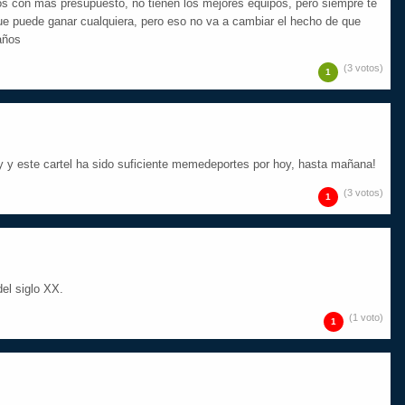
pos con más presupuesto, no tienen los mejores equipos, pero siempre te
e puede ganar cualquiera, pero eso no va a cambiar el hecho de que
años
(3 votos)
1
y y este cartel ha sido suficiente memedeportes por hoy, hasta mañana!
(3 votos)
1
el siglo XX.
(1 voto)
1