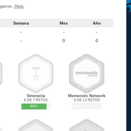
egativos.
(Nota
Semana
Mes
Año
-
-
-
-
0
0
Veteranía
Memondo Network
6 DE 7 RETOS
0 DE 13 RETOS
86%
0%