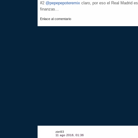
#2
@pepepepoteremix
claro, por eso el Real Madrid es
finanzas...
Enlace al comentario
ziet93
11 ago 2016, 01:36