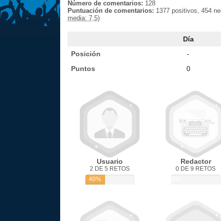
Número de comentarios:
128
Puntuación de comentarios:
1377 positivos, 454 n
media: 7,5)
Día
Posición
-
Puntos
0
Usuario
Redactor
2 DE 5 RETOS
0 DE 9 RETOS
40%
0%