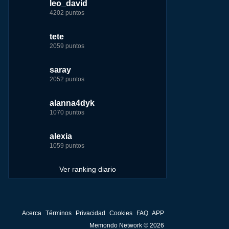
leo_david
leo_david
leo_david
nomedigas
4202 puntos
21926 puntos
33385 puntos
339916 puntos
tete
fer
jeremy_malpieu
jeremy_malpieu
2059 puntos
7229 puntos
15444 puntos
263186 puntos
saray
tete
tete
Baba
2052 puntos
6233 puntos
8301 puntos
252929 puntos
alanna4dyk
123dale
123dale
john
1070 puntos
5192 puntos
8290 puntos
244881 puntos
alexia
saray
fer
fer
1059 puntos
5183 puntos
8283 puntos
236750 puntos
Ver ranking diario
Acerca
Términos
Privacidad
Cookies
FAQ
APP
Memondo Network © 2026