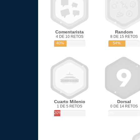
Comentarista
Random
4 DE 10 RETOS
8 DE 15 RETOS
40%
54%
Cuarto Milenio
Dorsal
1 DE 5 RETOS
0 DE 14 RETOS
20%
0%