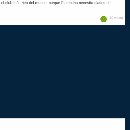
 el club más rico del mundo, porque Florentino necesita clases de
(10 votos)
8