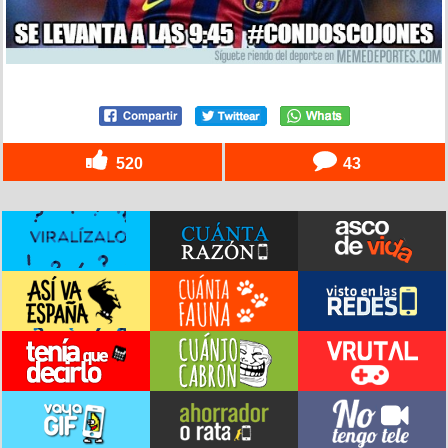
520
43