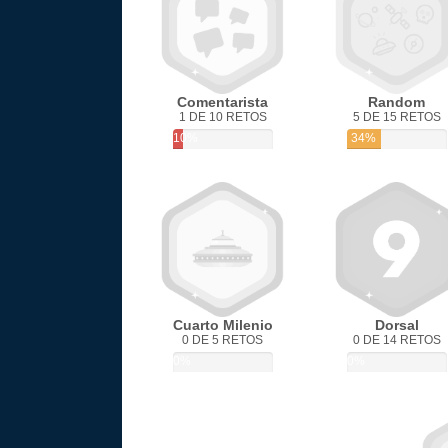
Comentarista
Random
1 DE 10 RETOS
5 DE 15 RETOS
10%
34%
Cuarto Milenio
Dorsal
0 DE 5 RETOS
0 DE 14 RETOS
0%
0%