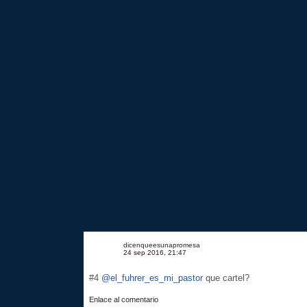
dicenqueesunapromesa
24 sep 2016, 21:47
#4
@el_fuhrer_es_mi_pastor
que cartel?
Enlace al comentario