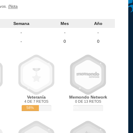
ivos.
(Nota
Semana
Mes
Año
-
-
-
-
0
0
Veteranía
Memondo Network
4 DE 7 RETOS
0 DE 13 RETOS
58%
0%