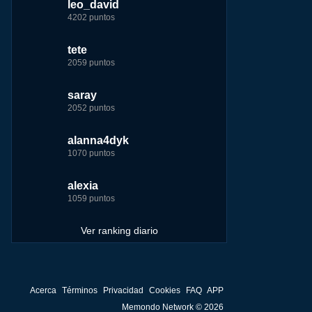
leo_david
leo_david
leo_david
nomedigas
4202 puntos
21926 puntos
33385 puntos
339916 puntos
tete
fer
jeremy_malpieu
jeremy_malpieu
2059 puntos
7229 puntos
15444 puntos
263186 puntos
saray
tete
tete
Baba
2052 puntos
6233 puntos
8301 puntos
252929 puntos
alanna4dyk
123dale
123dale
john
1070 puntos
5192 puntos
8290 puntos
244881 puntos
alexia
saray
fer
fer
1059 puntos
5183 puntos
8283 puntos
236750 puntos
Ver ranking diario
Acerca
Términos
Privacidad
Cookies
FAQ
APP
Memondo Network © 2026