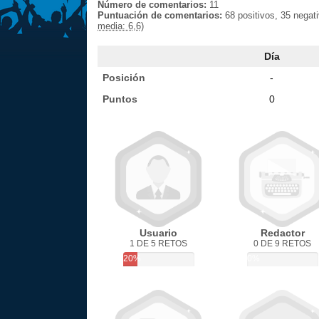
Número de comentarios:
11
Puntuación de comentarios:
68 positivos, 35 negat
media: 6,6)
Día
Posición
-
Puntos
0
Usuario
Redactor
1 DE 5 RETOS
0 DE 9 RETOS
20%
0%