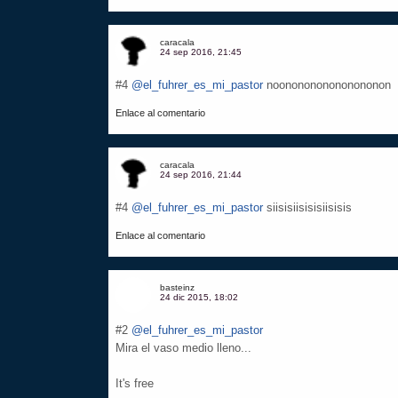
caracala
24 sep 2016, 21:45
#4
@el_fuhrer_es_mi_pastor
noononononononononon
Enlace al comentario
caracala
24 sep 2016, 21:44
#4
@el_fuhrer_es_mi_pastor
siisisiisisisiisisis
Enlace al comentario
basteinz
24 dic 2015, 18:02
#2
@el_fuhrer_es_mi_pastor
Mira el vaso medio lleno...
It's free