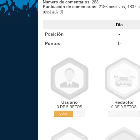
Número de comentarios:
288
Puntuación de comentarios:
2186 positivos, 1837 
media: 5,4)
Día
Posición
-
Puntos
0
Usuario
Redactor
3 DE 5 RETOS
0 DE 9 RETOS
60%
0%