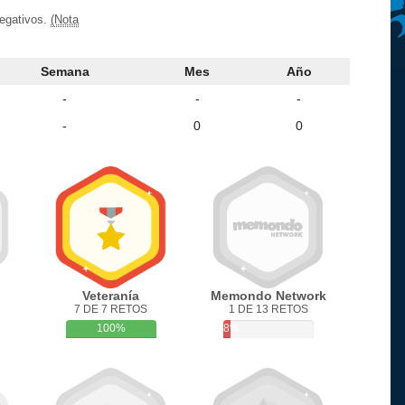
negativos.
(Nota
Semana
Mes
Año
-
-
-
-
0
0
Veteranía
Memondo Network
7 DE 7 RETOS
1 DE 13 RETOS
100%
8%