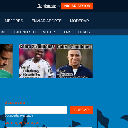
Regístrate
o
INICIAR SESIÓN
MEJORES
ENVIAR APORTE
MODERAR
TBOL
BALONCESTO
MOTOR
TENIS
OTROS
Búsqueda
Búsqueda avanzada
Lo mejor de ayer