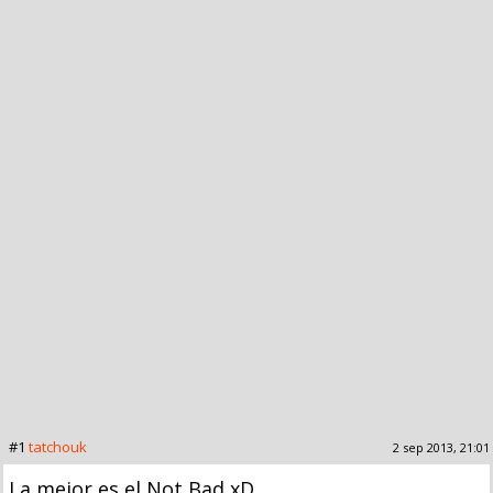
#1
tatchouk
2 sep 2013, 21:01
La mejor es el Not Bad xD.