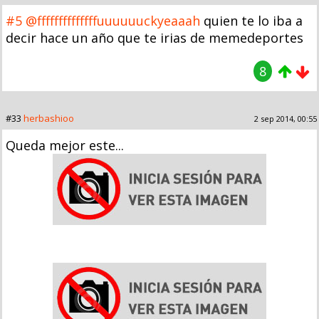
#5
@ffffffffffffffuuuuuuckyeaaah
quien te lo iba a
decir hace un año que te irias de memedeportes
8
#33
herbashioo
2 sep 2014, 00:55
Queda mejor este...