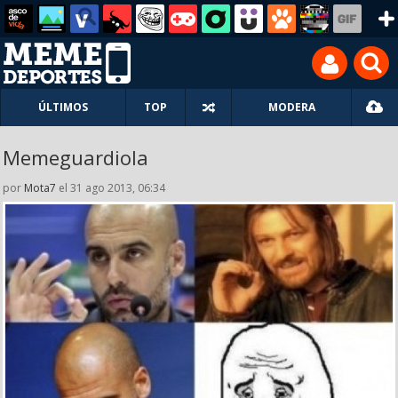
ÚLTIMOS
TOP
MODERA
Memeguardiola
por
Mota7
el 31 ago 2013, 06:34