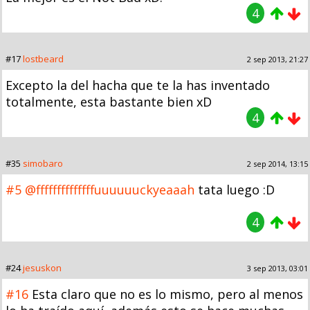
4
#17
lostbeard
2 sep 2013, 21:27
Excepto la del hacha que te la has inventado
totalmente, esta bastante bien xD
4
#35
simobaro
2 sep 2014, 13:15
#5
@ffffffffffffffuuuuuuckyeaaah
tata luego :D
4
#24
jesuskon
3 sep 2013, 03:01
#16
Esta claro que no es lo mismo, pero al menos