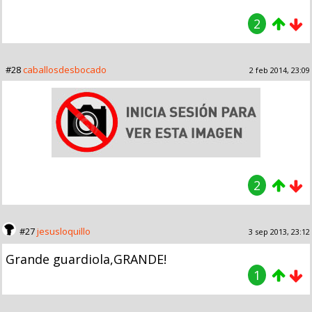
2
#28
caballosdesbocado
2 feb 2014, 23:09
2
#27
jesusloquillo
3 sep 2013, 23:12
Grande guardiola,GRANDE!
1