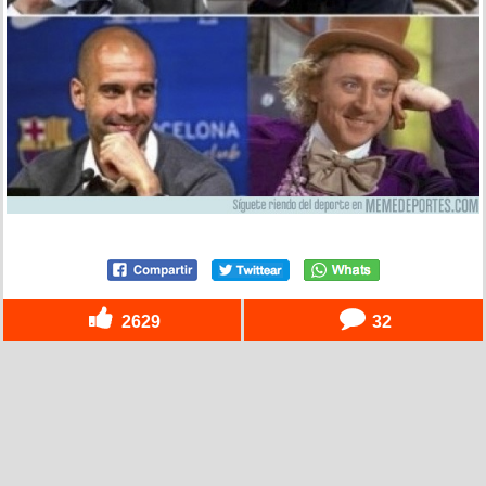
2629
32