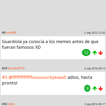
#6
noel49
2 sep 2013, 21:02
Guardiola ya conocía a los memes antes de que
fueran famosos XD
12
#29
becoto0710
2 sep 2014, 00:15
#5
@ffffffffffffffuuuuuuckyeaaah
adios, hasta
pronto!
9
#30
sitrio
2 sep 2014, 00:17