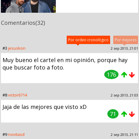
Comentarios
(32)
Por orden cronológico
Por mejores
#3
jesuskon
2 sep 2013, 21:01
Muy bueno el cartel en mi opinión, porque hay
que buscar foto a foto.
176
#8
victor6714
2 sep 2013, 21:03
Jaja de las mejores que visto xD
71
#9
novitaxd
2 sep 2013, 21:11