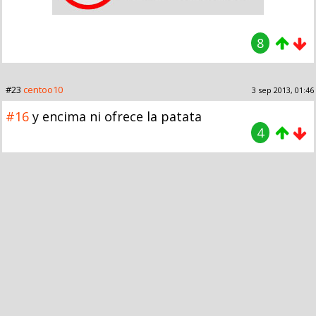
8
#23
centoo10
3 sep 2013, 01:46
#16
y encima ni ofrece la patata
4