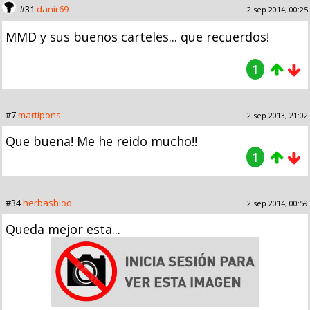
#31
danir69
2 sep 2014, 00:25
MMD y sus buenos carteles... que recuerdos!
1
#7
martipons
2 sep 2013, 21:02
Que buena! Me he reido mucho!!
1
#34
herbashioo
2 sep 2014, 00:59
Queda mejor esta...