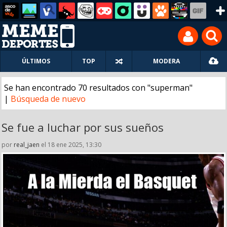
ÚLTIMOS
TOP
MODERA
Se han encontrado 70 resultados con "superman"
|
Búsqueda de nuevo
Se fue a luchar por sus sueños
por
real_jaen
el 18 ene 2025, 13:30