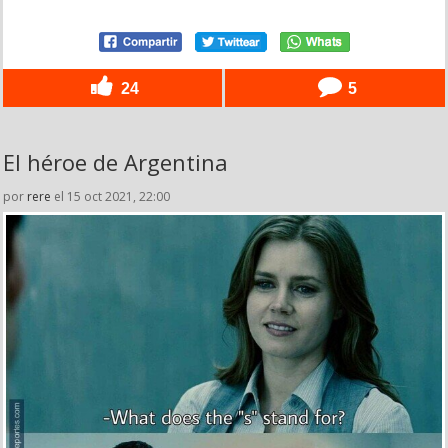
24
5
El héroe de Argentina
por
rere
el 15 oct 2021, 22:00