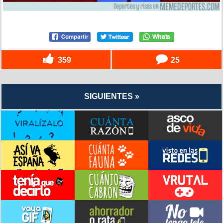
359
25
SIGUIENTES »