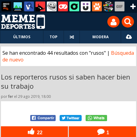
ÚLTIMOS
TOP
MODERA
Se han encontrado 44 resultados con "rusos" |
Búsqueda
de nuevo
Los reporteros rusos si saben hacer bien
su trabajo
por
fer
el 29 ago 2019, 18:00
22
1