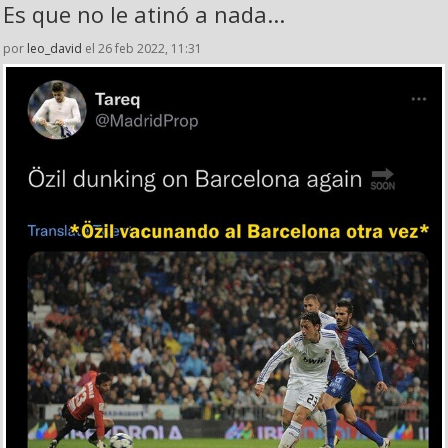
Es que no le atinó a nada...
por
leo_david
el 26 feb 2022, 11:31