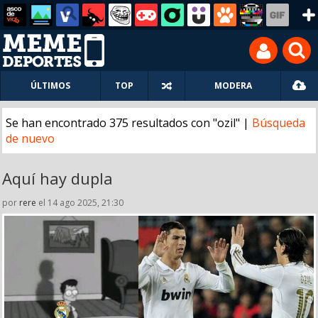
ÚLTIMOS
TOP
MODERA
Se han encontrado 375 resultados con "ozil" |
Búsqueda
de nuevo
Aquí hay dupla
por
rere
el 14 ago 2025, 21:30