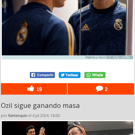
19
2
Ozil sigue ganando masa
por
flamenquin
el 4 jul 2024, 18:00