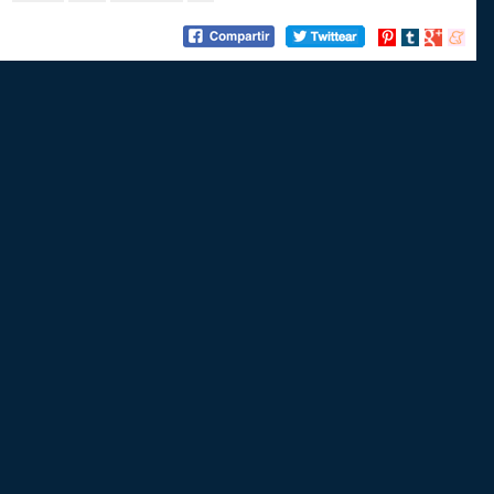
Compartir
Compartir
Compartir
Compart
en
en
en
en
Pinterest
tumblr
Google+
menea