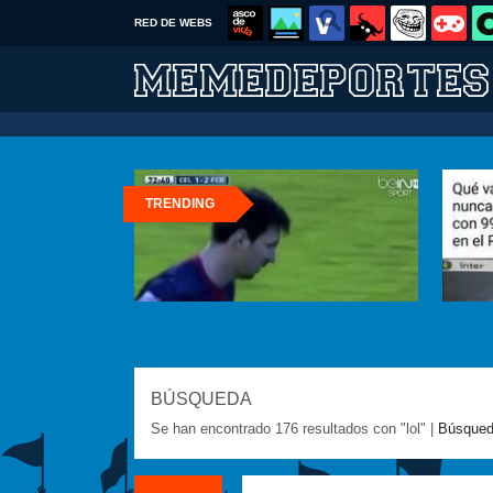
RED DE WEBS
TRENDING
BÚSQUEDA
Se han encontrado 176 resultados con "lol" |
Búsqued