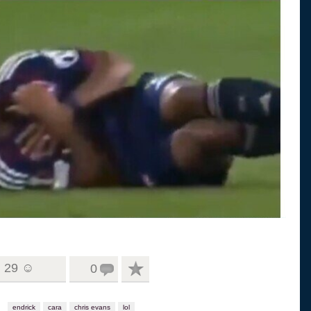
29 ☺
0
endrick
cara
chris evans
lol