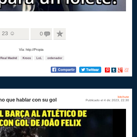
23 ☺
0
Vía: http://Propia
Real Madrid
Kroos
LoL
ordenador
Compartir
Compartir
Compartir
Compart
en
en
en
en
Pinterest
tumblr
Google+
menea
bitchute
ho que hablar con su gol
Publicado el 4 dic 2023, 22:30