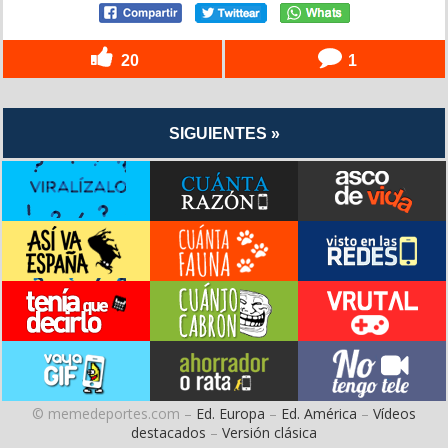
20
1
SIGUIENTES »
© memedeportes.com –
Ed. Europa
–
Ed. América
–
Vídeos
destacados
–
Versión clásica