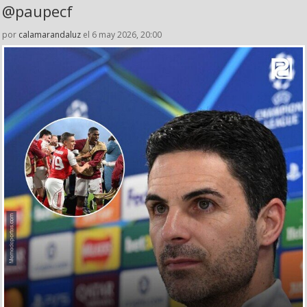
@paupecf
por
calamarandaluz
el 6 may 2026, 20:00