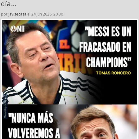
día...
por
javisecasa
el 24 jun 2026, 20:30