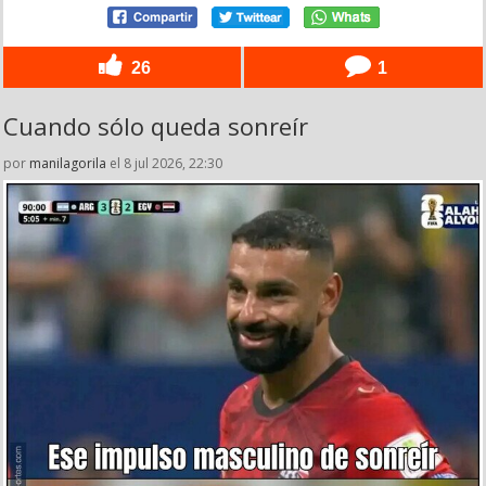
26
1
Cuando sólo queda sonreír
por
manilagorila
el 8 jul 2026, 22:30