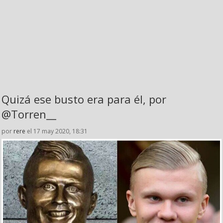
Quizá ese busto era para él, por
@Torren__
por
rere
el 17 may 2020, 18:31