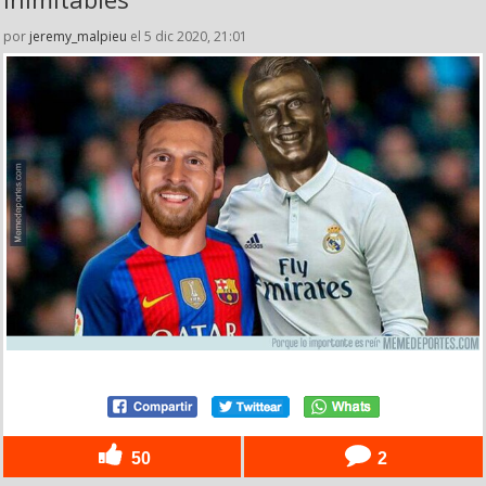
por
jeremy_malpieu
el 5 dic 2020, 21:01
50
2