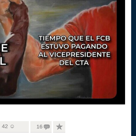
42 ☺
16