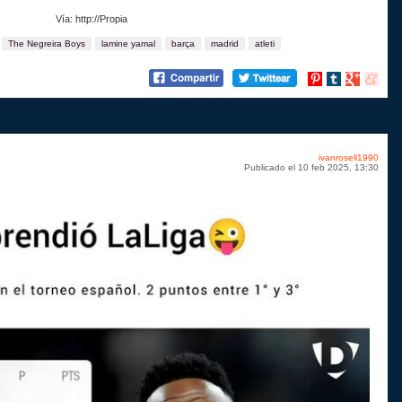
Vía: http://Propia
The Negreira Boys
lamine yamal
barça
madrid
atleti
Compartir
Compartir
Compartir
Compart
en
en
en
en
Pinterest
tumblr
Google+
menea
ivanrosell1990
Publicado el 10 feb 2025, 13:30