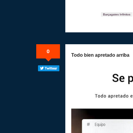
Barçagates Infinitos
0
Todo bien apretado arriba