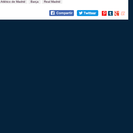
Atlético de Madrid
Barça
Real Madrid
Compartir
Compartir
Compartir
Compart
en
en
en
en
Pinterest
tumblr
Google+
menea