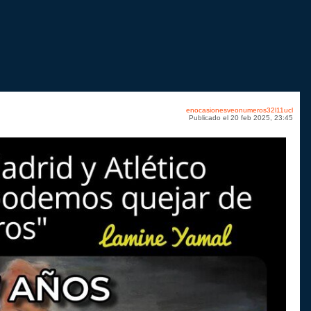
enocasionesveonumeros32l11ucl
Publicado el 20 feb 2025, 23:45