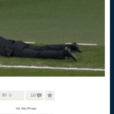
30 ☺
10
Vía: http://Propia