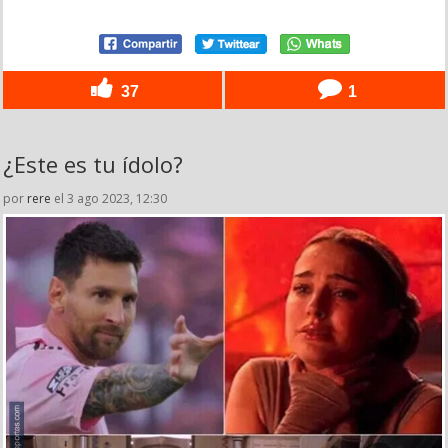
37
1
¿Este es tu ídolo?
por
rere
el 3 ago 2023, 12:30