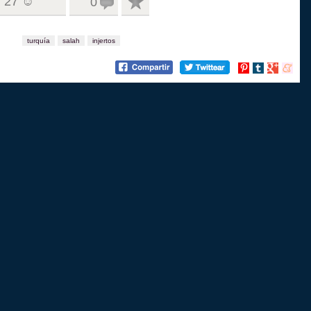
27 ☺
0
turquía
salah
injertos
Compartir
Compartir
Compartir
Compart
en
en
en
en
Pinterest
tumblr
Google+
menea