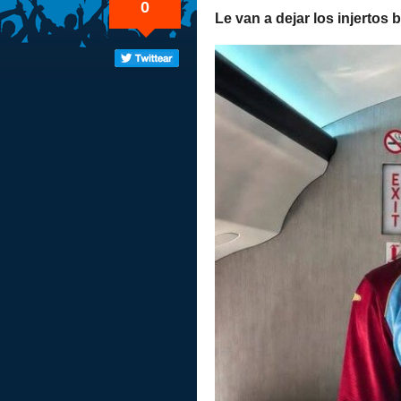
0
Le van a dejar los injertos 