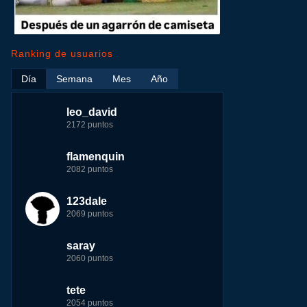
Ranking de usuarios
ir
Día
Semana
Mes
Año
me
leo_david
leo_david
leo_david
nomedigas
2172 puntos
24098 puntos
35557 puntos
339916 puntos
flamenquin
tete
jeremy_malpieu
jeremy_malpieu
2082 puntos
8287 puntos
15444 puntos
263186 puntos
123dale
fer
123dale
Baba
2069 puntos
8260 puntos
10359 puntos
252929 puntos
saray
123dale
tete
john
2060 puntos
7261 puntos
10355 puntos
244881 puntos
tete
saray
fer
fer
2054 puntos
7243 puntos
9314 puntos
237781 puntos