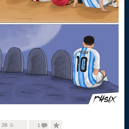
26 ☺
1