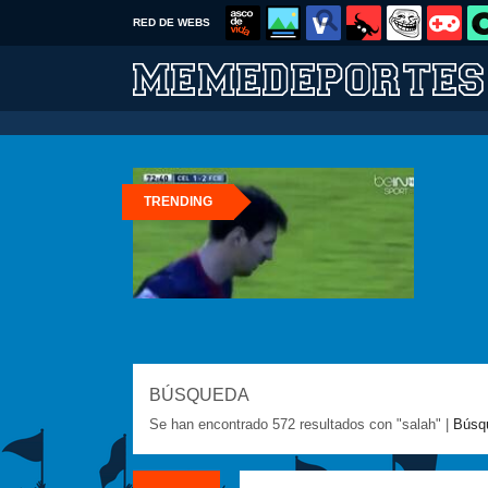
RED DE WEBS
TRENDING
BÚSQUEDA
Se han encontrado 572 resultados con "salah" |
Búsq