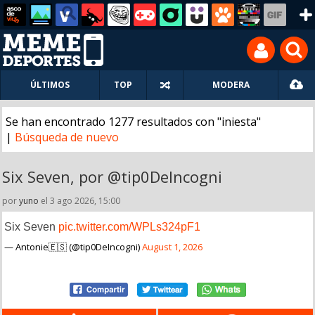
ÚLTIMOS
TOP
MODERA
Se han encontrado 1277 resultados con "iniesta"
|
Búsqueda de nuevo
Six Seven, por @tip0DeIncogni
por
yuno
el 3 ago 2026, 15:00
Six Seven
pic.twitter.com/WPLs324pF1
— Antonie🇪🇸 (@tip0DeIncogni)
August 1, 2026