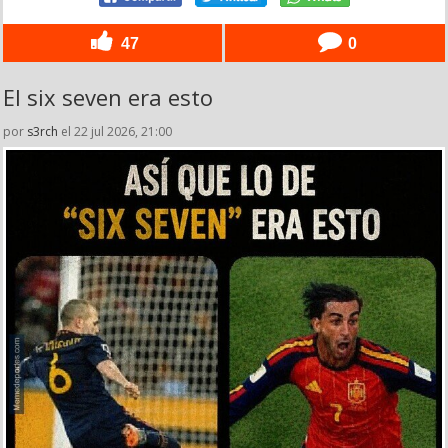
47
0
El six seven era esto
por
s3rch
el 22 jul 2026, 21:00