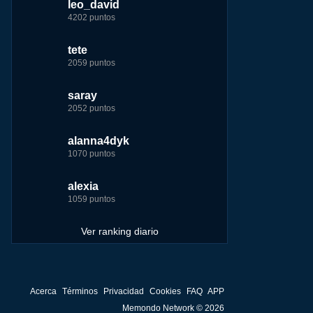
leo_david
leo_david
leo_david
nomedigas
4202 puntos
21926 puntos
33385 puntos
339916 puntos
tete
fer
jeremy_malpieu
jeremy_malpieu
2059 puntos
7229 puntos
15444 puntos
263186 puntos
saray
tete
tete
Baba
2052 puntos
6233 puntos
8301 puntos
252929 puntos
alanna4dyk
123dale
123dale
john
1070 puntos
5192 puntos
8290 puntos
244881 puntos
alexia
saray
fer
fer
1059 puntos
5183 puntos
8283 puntos
236750 puntos
Ver ranking diario
Acerca
Términos
Privacidad
Cookies
FAQ
APP
Memondo Network © 2026