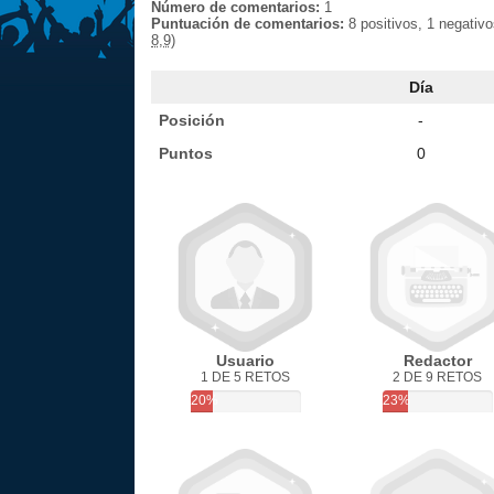
Número de comentarios:
1
Puntuación de comentarios:
8 positivos, 1 negativ
8,9)
Día
Posición
-
Puntos
0
Usuario
Redactor
1 DE 5 RETOS
2 DE 9 RETOS
20%
23%