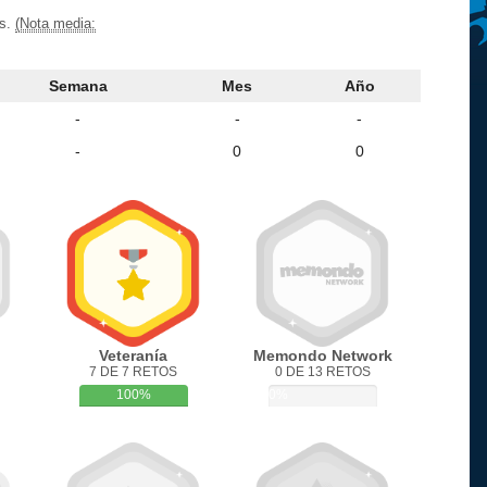
os.
(Nota media:
Semana
Mes
Año
-
-
-
-
0
0
Veteranía
Memondo Network
7 DE 7 RETOS
0 DE 13 RETOS
100%
0%