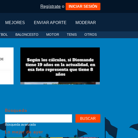
Regístrate
o
INICIAR SESIÓN
MEJORES
ENVIAR APORTE
MODERAR
TBOL
BALONCESTO
MOTOR
TENIS
OTROS
Búsqueda
Búsqueda avanzada
Lo mejor de ayer