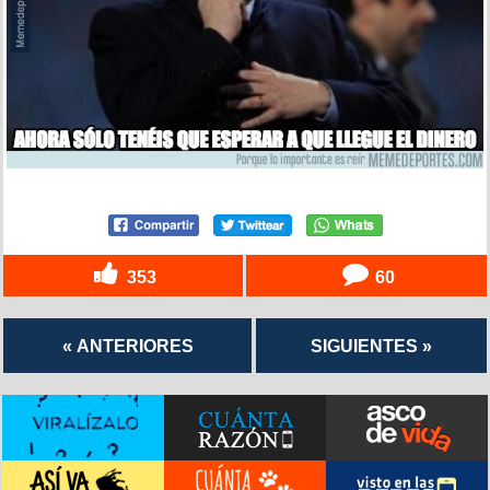
353
60
« ANTERIORES
SIGUIENTES »