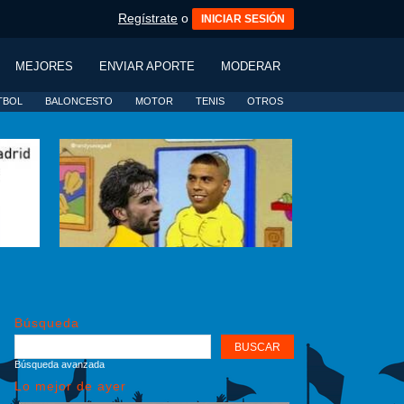
Regístrate
o
INICIAR SESIÓN
MEJORES
ENVIAR APORTE
MODERAR
TBOL
BALONCESTO
MOTOR
TENIS
OTROS
Búsqueda
Búsqueda avanzada
Lo mejor de ayer