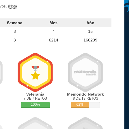
ivos.
(Nota
Semana
Mes
Año
3
4
15
3
6214
166299
Veteranía
Memondo Network
7 DE 7 RETOS
8 DE 13 RETOS
100%
62%