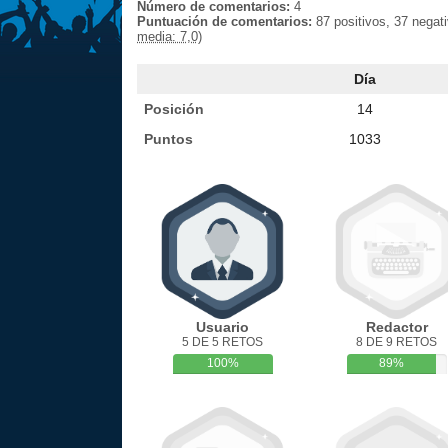
Número de comentarios:
4
Puntuación de comentarios:
87 positivos, 37 negat
media: 7,0)
Día
Posición
14
Puntos
1033
Usuario
Redactor
5 DE 5 RETOS
8 DE 9 RETOS
100%
89%