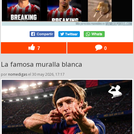
7
0
La famosa muralla blanca
por
nomedigas
el 30 may 2026, 17:17