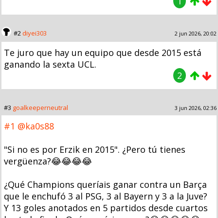
1
#2
diyei303
2 jun 2026, 20:02
Te juro que hay un equipo que desde 2015 está
ganando la sexta UCL.
2
#3
goalkeeperneutral
3 jun 2026, 02:36
#1
@ka0s88
"Si no es por Erzik en 2015". ¿Pero tú tienes
vergüenza?😂😂😂😂
¿Qué Champions queríais ganar contra un Barça
que le enchufó 3 al PSG, 3 al Bayern y 3 a la Juve?
Y 13 goles anotados en 5 partidos desde cuartos