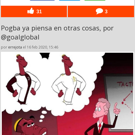
31
3
Pogba ya piensa en otras cosas, por
@goalglobal
por
errejota
el 16 feb 2020, 15:46