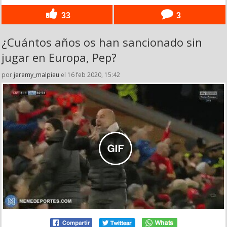
33
3
¿Cuántos años os han sancionado sin
jugar en Europa, Pep?
por
jeremy_malpieu
el 16 feb 2020, 15:42