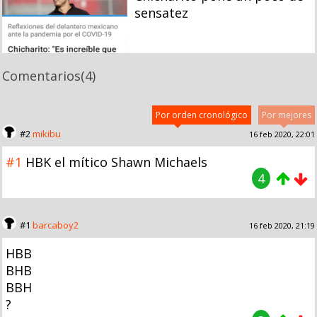
sensatez
Comentarios
(4)
Por orden cronológico
Por mejores
#2
mikibu
16 feb 2020, 22:01
#1
HBK el mítico Shawn Michaels
4
#1
barcaboy2
16 feb 2020, 21:19
HBB
BHB
BBH
?