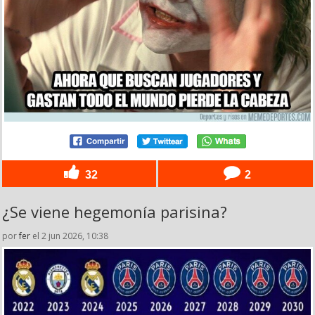
32
2
¿Se viene hegemonía parisina?
por
fer
el 2 jun 2026, 10:38