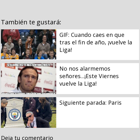
También te gustará:
GIF: Cuando caes en que
tras el fin de año, ¡vuelve la
Liga!
No nos alarmemos
señores...¡Este Viernes
vuelve la Liga!
Siguiente parada: Paris
Deja tu comentario