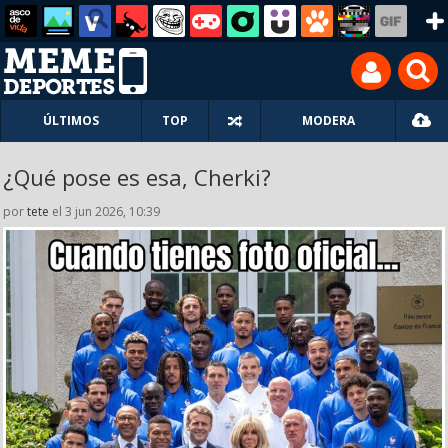
ÚLTIMOS
TOP
MODERA
¿Qué pose es esa, Cherki?
por
tete
el 3 jun 2026, 10:39