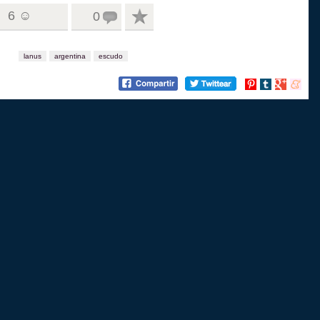
6 ☺
0
lanus
argentina
escudo
Compartir
Compartir
Compartir
Compart
en
en
en
en
Pinterest
tumblr
Google+
menea