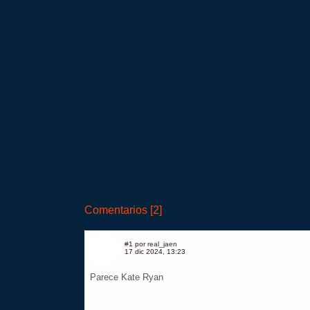
Comentarios [2]
#1 por
real_jaen
17 dic 2024, 13:23
Parece Kate Ryan