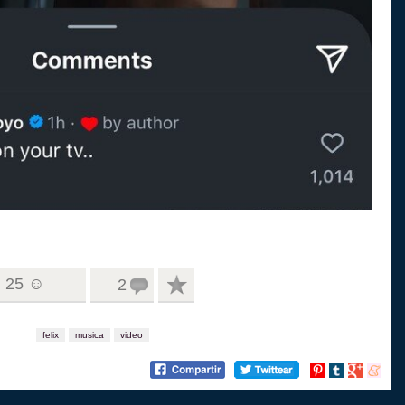
25 ☺
2
felix
musica
video
Compartir
Compartir
Compartir
Compart
en
en
en
en
Pinterest
tumblr
Google+
menea