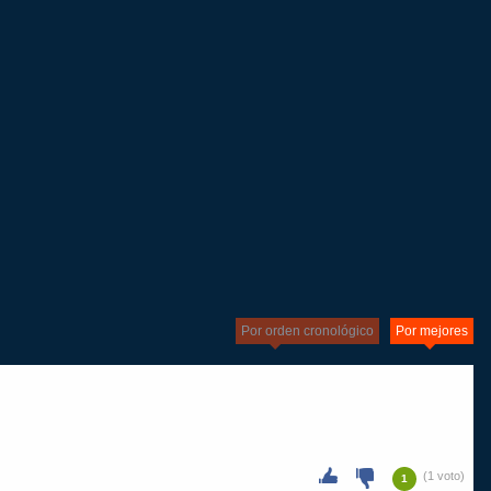
Por orden cronológico
Por mejores
(1 voto)
1