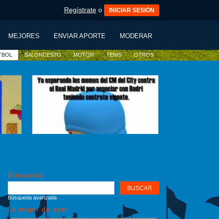
Regístrate
o
INICIAR SESIÓN
MEJORES
ENVIAR APORTE
MODERAR
TBOL
BALONCESTO
MOTOR
TENIS
OTROS
Búsqueda
Búsqueda avanzada
Lo mejor de ayer