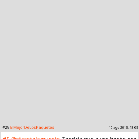
#29
ElMejorDeLosPaquetes
10 ago 2015, 18:05
#5
@sfcastalamuerte
Tendría que a ver hecho esa