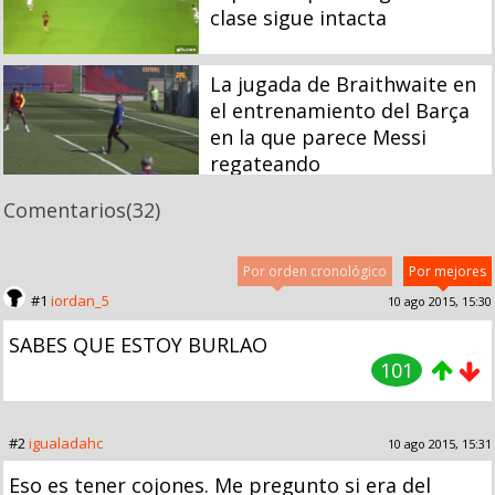
clase sigue intacta
La jugada de Braithwaite en
el entrenamiento del Barça
en la que parece Messi
regateando
Comentarios
(32)
Por orden cronológico
Por mejores
#1
iordan_5
10 ago 2015, 15:30
SABES QUE ESTOY BURLAO
101
#2
igualadahc
10 ago 2015, 15:31
Eso es tener cojones. Me pregunto si era del