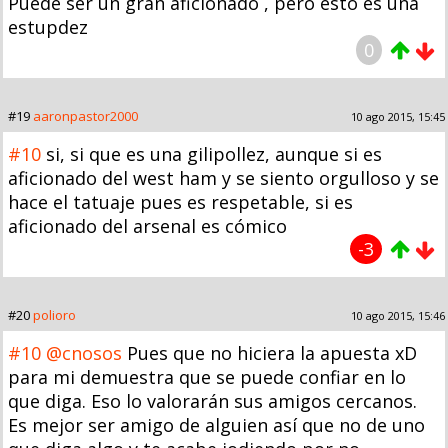
Puede ser un gran aficionado , pero esto es una
estupdez
0
#19
aaronpastor2000
10 ago 2015, 15:45
#10
si, si que es una gilipollez, aunque si es
aficionado del west ham y se siento orgulloso y se
hace el tatuaje pues es respetable, si es
aficionado del arsenal es cómico
-3
#20
polioro
10 ago 2015, 15:46
#10
@cnosos
Pues que no hiciera la apuesta xD
para mi demuestra que se puede confiar en lo
que diga. Eso lo valorarán sus amigos cercanos.
Es mejor ser amigo de alguien así que no de uno