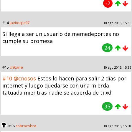
-2
#14
javitocpc97
10 ago 2015, 15:35
Si llega a ser un usuario de memedeportes no
cumple su promesa
24
#15
crikane
10 ago 2015, 15:35
#10
@cnosos
Estos lo hacen para salir 2 días por
internet y luego quedarse con una mierda
tatuada mientras nadie se acuerda de ti xd
35
#16
cobracobra
10 ago 2015, 15:38