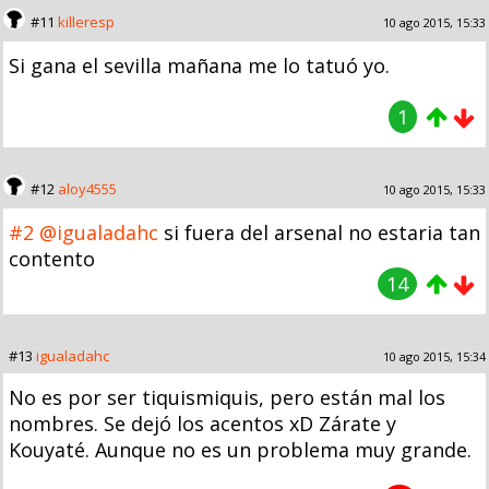
#11
killeresp
10 ago 2015, 15:33
Si gana el sevilla mañana me lo tatuó yo.
1
#12
aloy4555
10 ago 2015, 15:33
#2
@igualadahc
si fuera del arsenal no estaria tan
contento
14
#13
igualadahc
10 ago 2015, 15:34
No es por ser tiquismiquis, pero están mal los
nombres. Se dejó los acentos xD Zárate y
Kouyaté. Aunque no es un problema muy grande.