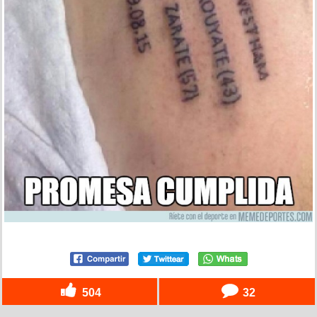
504
32