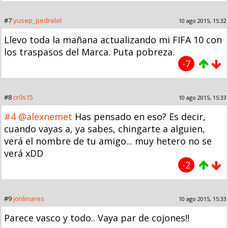
#7
yusep_pedrelol
10 ago 2015, 15:32
Llevo toda la mañana actualizando mi FIFA 10 con
los traspasos del Marca. Puta pobreza.
-7
#8
cr0s15
10 ago 2015, 15:33
#4
@alexnemet
Has pensado en eso? Es decir,
cuando vayas a, ya sabes, chingarte a alguien,
verá el nombre de tu amigo... muy hetero no se
verá xDD
-2
#9
jonlinares
10 ago 2015, 15:33
Parece vasco y todo.. Vaya par de cojones!!