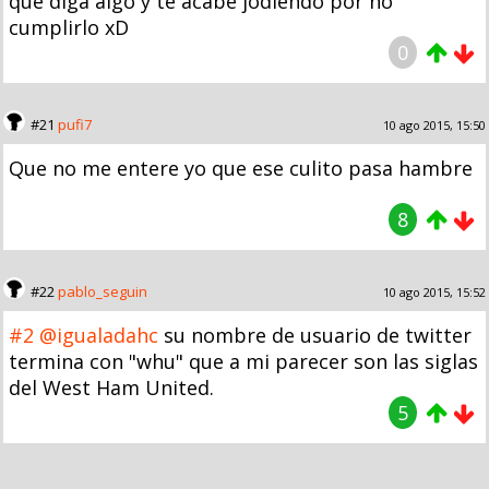
que diga algo y te acabe jodiendo por no
cumplirlo xD
0
#21
pufi7
10 ago 2015, 15:50
Que no me entere yo que ese culito pasa hambre
8
#22
pablo_seguin
10 ago 2015, 15:52
#2
@igualadahc
su nombre de usuario de twitter
termina con "whu" que a mi parecer son las siglas
del West Ham United.
5