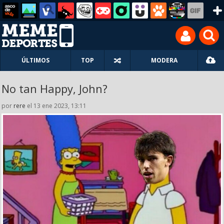
ÚLTIMOS
TOP
MODERA
No tan Happy, John?
por
rere
el 13 ene 2023, 13:11