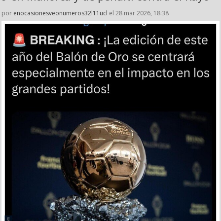
por
enocasionesveonumeros32l11ucl
el 28 mar 2026, 18:38