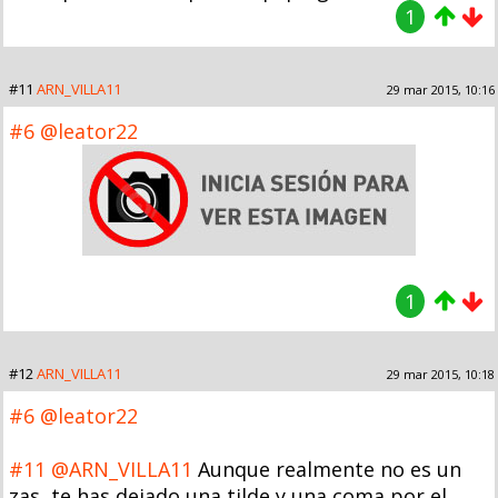
1
#11
ARN_VILLA11
29 mar 2015, 10:16
#6
@leator22
1
#12
ARN_VILLA11
29 mar 2015, 10:18
#6
@leator22
#11
@ARN_VILLA11
Aunque realmente no es un
zas, te has dejado una tilde y una coma por el