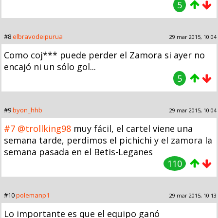
5
#8
elbravodeipurua
29 mar 2015, 10:04
Como coj*** puede perder el Zamora si ayer no
encajó ni un sólo gol...
5
#9
byon_hhb
29 mar 2015, 10:04
#7
@trollking98
muy fácil, el cartel viene una
semana tarde, perdimos el pichichi y el zamora la
semana pasada en el Betis-Leganes
110
#10
polemanp1
29 mar 2015, 10:13
Lo importante es que el equipo ganó