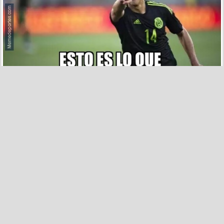
427
14
Chicharito ha resucitado con México
por
allangarcia106
el 29 mar 2015, 04:18