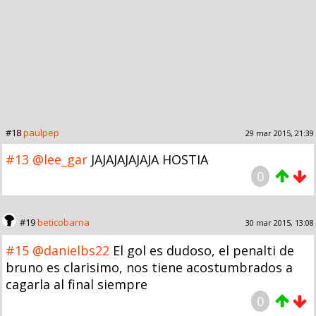
#18
paulpep
29 mar 2015, 21:39
#13
@lee_gar
JAJAJAJAJAJA HOSTIA
0
#19
beticobarna
30 mar 2015, 13:08
#15
@danielbs22
El gol es dudoso, el penalti de
bruno es clarisimo, nos tiene acostumbrados a
cagarla al final siempre
0