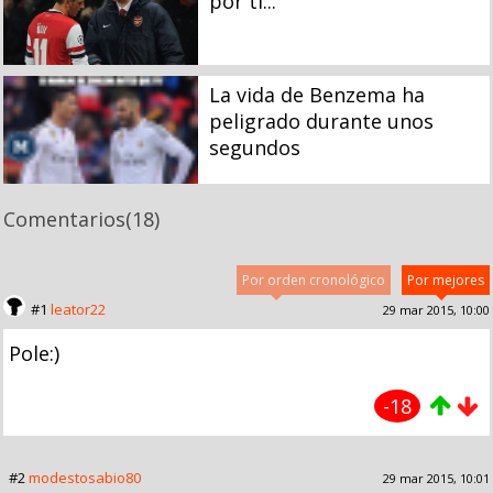
por tí...
La vida de Benzema ha
peligrado durante unos
segundos
Comentarios
(18)
Por orden cronológico
Por mejores
#1
leator22
29 mar 2015, 10:00
Pole:)
-18
#2
modestosabio80
29 mar 2015, 10:01