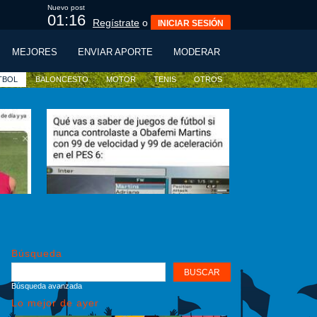
Nuevo post
01:14
Regístrate
o
INICIAR SESIÓN
MEJORES
ENVIAR APORTE
MODERAR
TBOL
BALONCESTO
MOTOR
TENIS
OTROS
Búsqueda
Búsqueda avanzada
Lo mejor de ayer