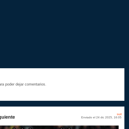
a poder dejar comentarios.
troll
guiente
Enviado el 24 dic 2025, 16:05