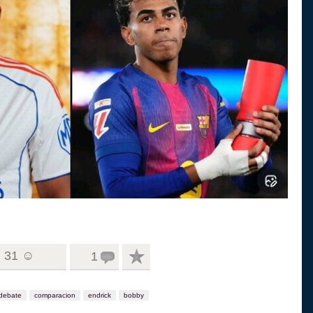
31 ☺
1
debate
comparacion
endrick
bobby