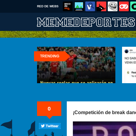
RED DE WEBS
TRENDING
0
¡Competición de break dan