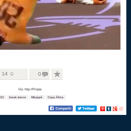
14 ☺
0
Vía: http://Propia
OO
break dance
Mbappé
Copa África
Compartir
Compartir
Compartir
Compart
en
en
en
en
Pinterest
tumblr
Google+
menea