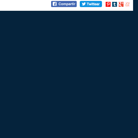
Compartir
Compartir
Compartir
Compart
en
en
en
en
Pinterest
tumblr
Google+
menea