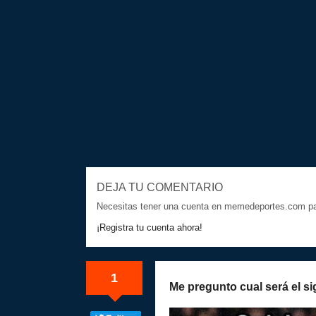
DEJA TU COMENTARIO
Necesitas tener una cuenta en memedeportes.com par
¡Registra tu cuenta ahora!
1
Me pregunto cual será el si