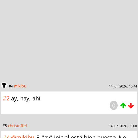
#4
mikibu
14 jun 2026, 15:44
#2
ay, hay, ahí
0
#5
christoffel
14 jun 2026, 18:08
#4
@mikibu
El "ay" inicial está bien puesto. No