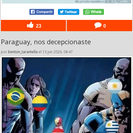
23
0
Paraguay, nos decepcionaste
por
benton_tarantella
el 13 jun 2026, 08:47