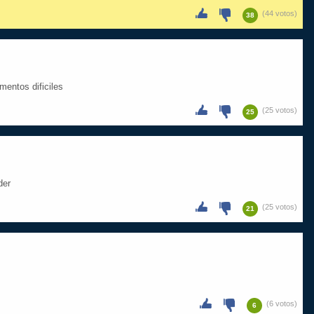
(44 votos)
38
mentos dificiles
(25 votos)
25
der
(25 votos)
21
(6 votos)
6