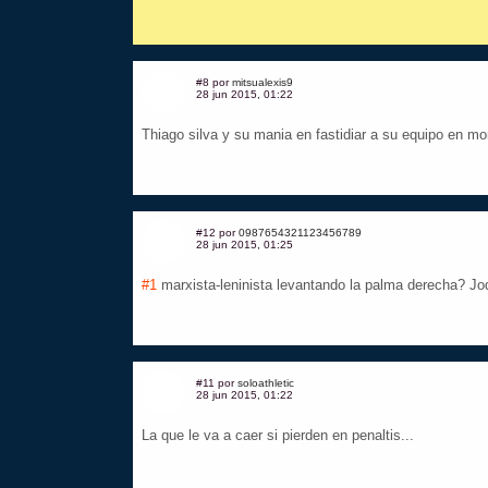
#8 por
mitsualexis9
28 jun 2015, 01:22
Thiago silva y su mania en fastidiar a su equipo en mo
#12 por
0987654321123456789
28 jun 2015, 01:25
#1
marxista-leninista levantando la palma derecha? Jo
#11 por
soloathletic
28 jun 2015, 01:22
La que le va a caer si pierden en penaltis...