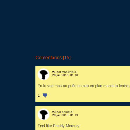
Comentarios [15]
#1 por
maniche14
28 jun 2015, 01:18
Yo lo veo mas un puño en alto en plan marxista-leninis
1
#3 por
denis15
28 jun 2015, 01:19
Feel like Freddy Mercury