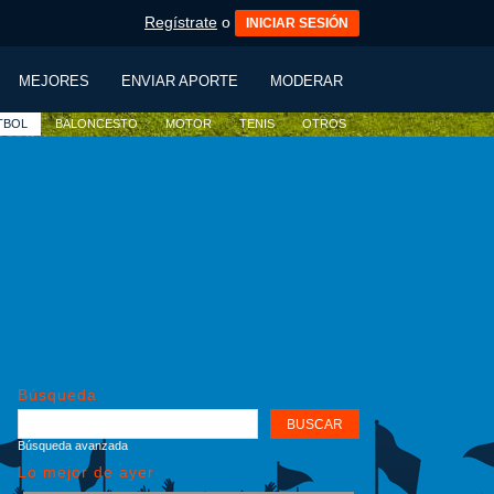
Regístrate
o
INICIAR SESIÓN
MEJORES
ENVIAR APORTE
MODERAR
TBOL
BALONCESTO
MOTOR
TENIS
OTROS
Búsqueda
Búsqueda avanzada
Lo mejor de ayer