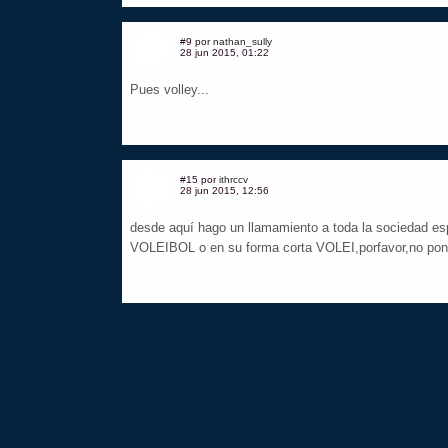
#9 por
nathan_sully
28 jun 2015, 01:22
Pues volley...
#15 por
ithrccv
28 jun 2015, 12:56
desde aquí hago un llamamiento a toda la sociedad esp
VOLEIBOL o en su forma corta VOLEI,porfavor,no p