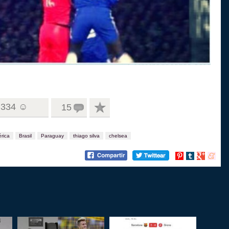
334 ☺
15
rica
Brasil
Paraguay
thiago silva
chelsea
Compartir
Compartir
Compartir
Compart
en
en
en
en
Pinterest
tumblr
Google+
menea