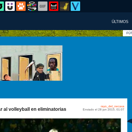
ÚLTIMOS
FÚ
rayo_del_necaxa
r al volleyball en eliminatorias
Enviado el 28 jun 2015, 01:07