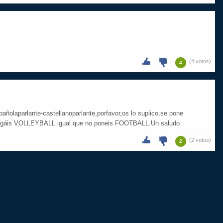
(4 votos)
4
añolaparlante-castellanoparlante,porfavor,os lo suplico,se pone
ongáis VOLLEYBALL igual que no poneis FOOTBALL.Un saludo
(2 votos)
2