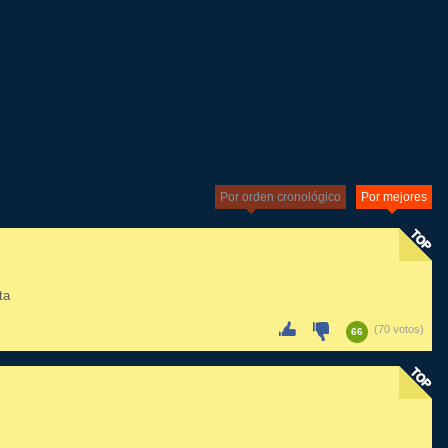
Por orden cronológico
Por mejores
ta
(70 votos)
66