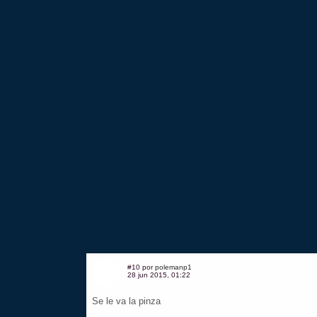
#10 por
polemanp1
28 jun 2015, 01:22
Se le va la pinza