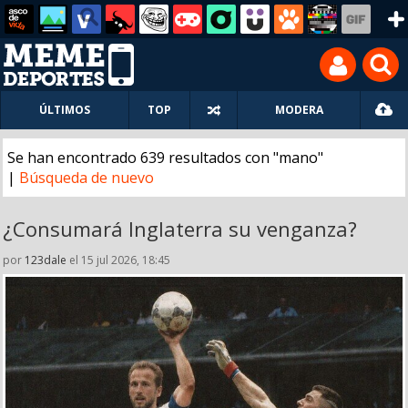
ÚLTIMOS
TOP
MODERA
Se han encontrado 639 resultados con "mano"
|
Búsqueda de nuevo
¿Consumará Inglaterra su venganza?
por
123dale
el 15 jul 2026, 18:45