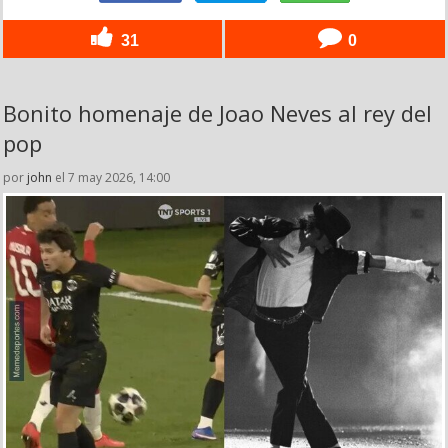
31
0
Bonito homenaje de Joao Neves al rey del
pop
por
john
el 7 may 2026, 14:00