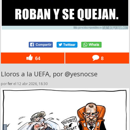
64
8
Lloros a la UEFA, por @yesnocse
por
fer
el 12 abr 2026, 18:30