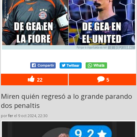
22
5
Miren quién regresó a lo grande parando
dos penaltis
por
fer
el 9 oct 2024, 22:30