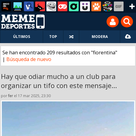
ÚLTIMOS
TOP
MODERA
Se han encontrado 209 resultados con "fiorentina"
|
Búsqueda de nuevo
Hay que odiar mucho a un club para
organizar un tifo con este mensaje...
por
fer
el 17 mar 2025, 23:30