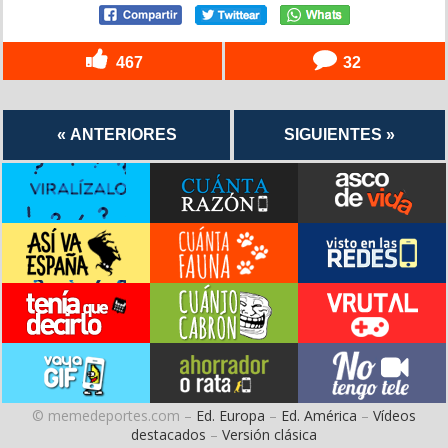
467
32
« ANTERIORES
SIGUIENTES »
© memedeportes.com –
Ed. Europa
–
Ed. América
–
Vídeos
destacados
–
Versión clásica