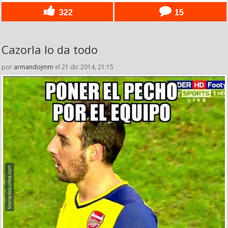
322
15
Cazorla lo da todo
por
armandojmm
el 21 dic 2014, 21:15