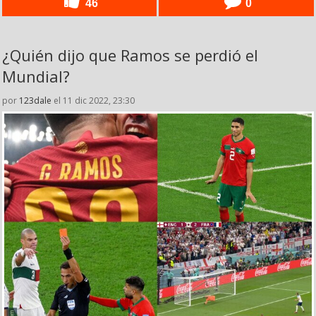
46
0
¿Quién dijo que Ramos se perdió el
Mundial?
por
123dale
el 11 dic 2022, 23:30