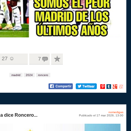
27 ☺
7
madrid
2024
roncero
Compartir
Compartir
Compartir
Compart
en
en
en
en
Pinterest
tumblr
Google+
menea
nomedigas
a dice Roncero...
Publicado el 17 mar 2026, 13:00