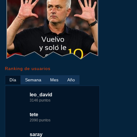
ir
me
Ranking de usuarios
Día
Semana
Mes
Año
leo_david
leo_david
leo_david
nomedigas
3146 puntos
17724 puntos
29183 puntos
339916 puntos
tete
fer
jeremy_malpieu
jeremy_malpieu
2090 puntos
7229 puntos
15444 puntos
263186 puntos
saray
tete
fer
Baba