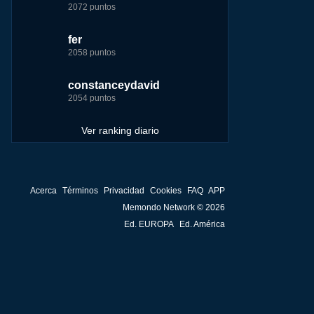
2072 puntos
4174 puntos
8283 puntos
252929 puntos
fer
123dale
123dale
john
2058 puntos
4157 puntos
7255 puntos
244881 puntos
constanceydavid
saray
tete
fer
2054 puntos
3131 puntos
6242 puntos
236750 puntos
Ver ranking diario
Acerca
Términos
Privacidad
Cookies
FAQ
APP
Memondo Network © 2026
Ed. EUROPA
Ed. América