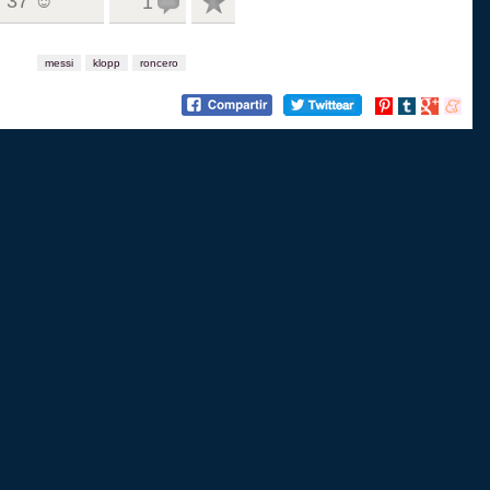
37 ☺
1
messi
klopp
roncero
Compartir
Compartir
Compartir
Compart
en
en
en
en
Pinterest
tumblr
Google+
menea