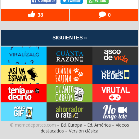
38
0
SIGUIENTES »
© memedeportes.com –
Ed. Europa
–
Ed. América
–
Vídeos
destacados
–
Versión clásica