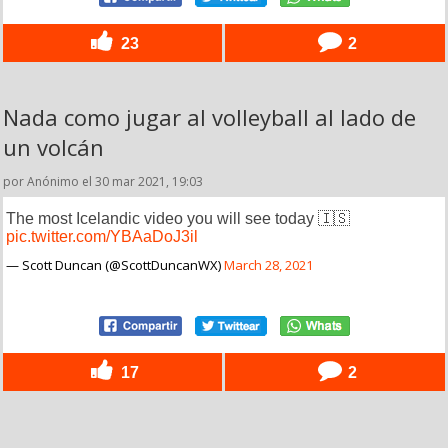
23
2
Nada como jugar al volleyball al lado de
un volcán
por Anónimo el 30 mar 2021, 19:03
The most Icelandic video you will see today 🇮🇸
pic.twitter.com/YBAaDoJ3il
— Scott Duncan (@ScottDuncanWX)
March 28, 2021
17
2