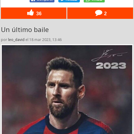
36
2
Un último baile
por
leo_david
el 18 mar 2023, 13:46