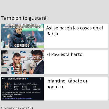
También te gustará:
Así se hacen las cosas en el
Barça
El PSG está harto
Infantino, tápate un
poquito...
Comentarios
(3)