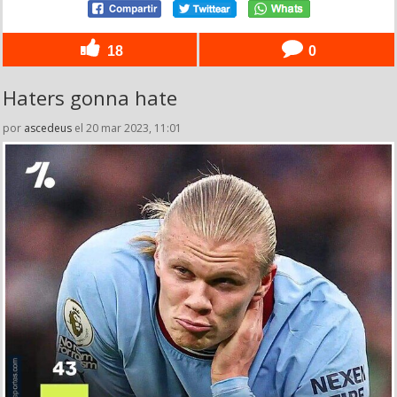
18
0
Haters gonna hate
por
ascedeus
el 20 mar 2023, 11:01