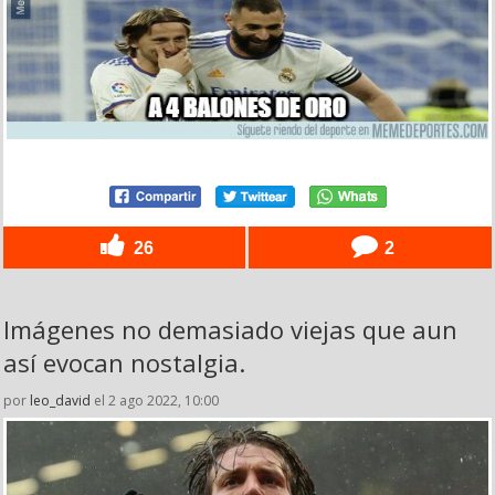
26
2
Imágenes no demasiado viejas que aun
así evocan nostalgia.
por
leo_david
el 2 ago 2022, 10:00