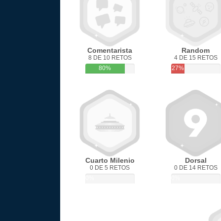
Comentarista
Random
8 DE 10 RETOS
4 DE 15 RETOS
80%
27%
Cuarto Milenio
Dorsal
0 DE 5 RETOS
0 DE 14 RETOS
0%
0%