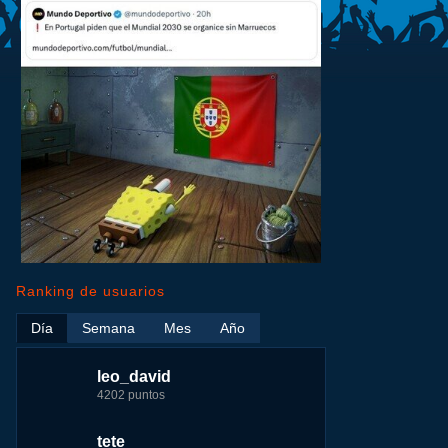
Ranking de usuarios
Día
Semana
Mes
Año
leo_david
leo_david
leo_david
nomedigas
4202 puntos
21926 puntos
33385 puntos
339916 puntos
tete
fer
jeremy_malpieu
jeremy_malpieu