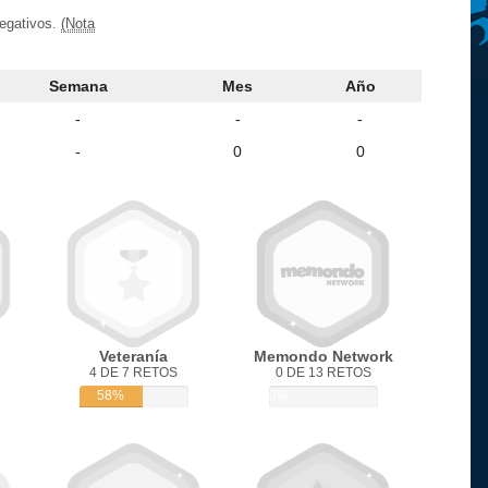
negativos.
(Nota
Semana
Mes
Año
-
-
-
-
0
0
Veteranía
Memondo Network
4 DE 7 RETOS
0 DE 13 RETOS
58%
0%