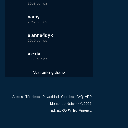
2059 puntos
7229 puntos
15444 puntos
263186 puntos
saray
tete
tete
Baba
2052 puntos
6233 puntos
8301 puntos
252929 puntos
alanna4dyk
123dale
123dale
john
1070 puntos
5192 puntos
8290 puntos
244881 puntos
alexia
saray
fer
fer
1059 puntos
5183 puntos
8283 puntos
236750 puntos
Ver ranking diario
Acerca
Términos
Privacidad
Cookies
FAQ
APP
Memondo Network © 2026
Ed. EUROPA
Ed. América