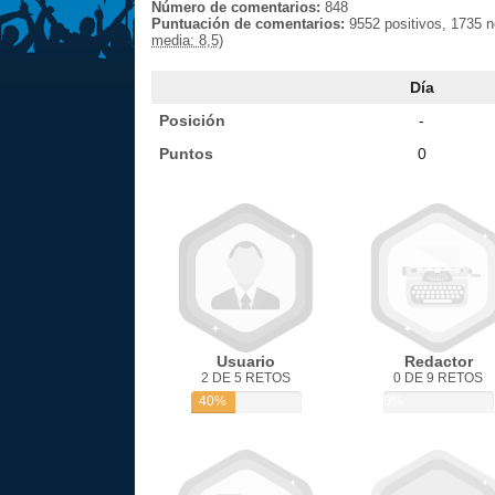
Número de comentarios:
848
Puntuación de comentarios:
9552 positivos, 1735 
media: 8,5)
Día
Posición
-
Puntos
0
Usuario
Redactor
2 DE 5 RETOS
0 DE 9 RETOS
40%
0%