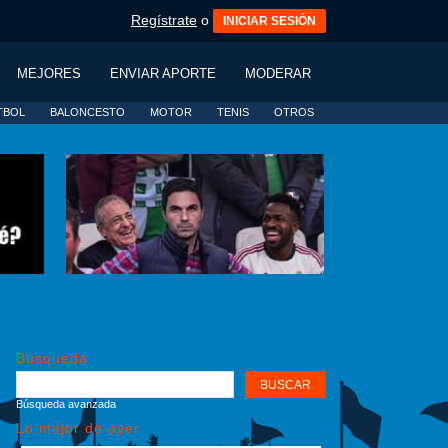
Regístrate
o
INICIAR SESIÓN
MEJORES
ENVIAR APORTE
MODERAR
TBOL
BALONCESTO
MOTOR
TENIS
OTROS
Búsqueda
Búsqueda avanzada
Lo mejor de ayer