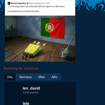
Ranking de usuarios
Día
Semana
Mes
Año
leo_david
leo_david
leo_david
nomedigas
3146 puntos
17724 puntos
29183 puntos
339916 puntos
tete
fer
jeremy_malpieu
jeremy_malpieu