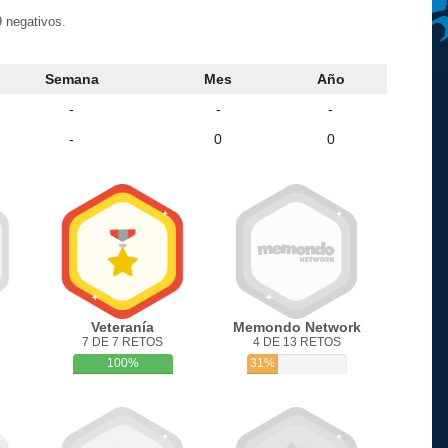
 negativos.
Semana
Mes
Año
-
-
-
-
0
0
Veteranía
Memondo Network
7 DE 7 RETOS
4 DE 13 RETOS
100%
31%