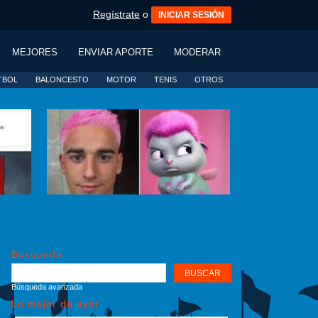
Regístrate
o
INICIAR SESIÓN
MEJORES
ENVIAR APORTE
MODERAR
TBOL
BALONCESTO
MOTOR
TENIS
OTROS
Búsqueda
Búsqueda avanzada
Lo mejor de ayer