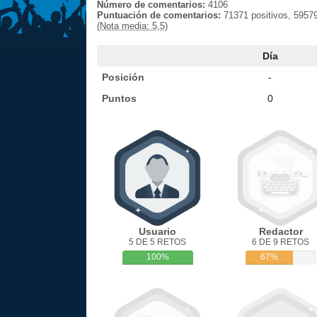
Número de comentarios:
4106
Puntuación de comentarios:
71371 positivos, 59579
(Nota media: 5,5)
Día
Posición
-
Puntos
0
Usuario
Redactor
5 DE 5 RETOS
6 DE 9 RETOS
100%
67%