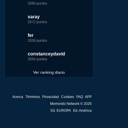
2090 puntos
7229 puntos
15444 puntos
263186 puntos
saray
tete
fer
Baba
2072 puntos
4174 puntos
8283 puntos
252929 puntos
fer
123dale
123dale
john
2058 puntos
4157 puntos
7255 puntos
244881 puntos
constanceydavid
saray
tete
fer
2054 puntos
3131 puntos
6242 puntos
236750 puntos
Ver ranking diario
Acerca
Términos
Privacidad
Cookies
FAQ
APP
Memondo Network © 2026
Ed. EUROPA
Ed. América