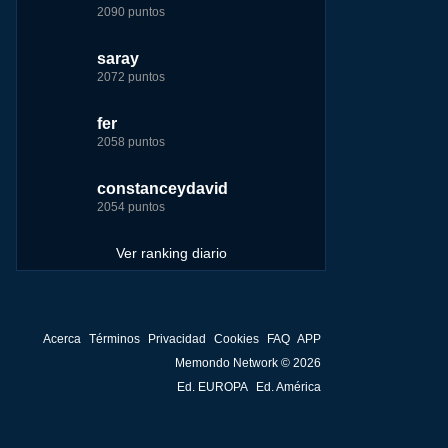
2090 puntos
7229 puntos
15444 puntos
263186 puntos
saray
tete
fer
Baba
2072 puntos
4174 puntos
8283 puntos
252929 puntos
fer
123dale
123dale
john
2058 puntos
4157 puntos
7255 puntos
244881 puntos
constanceydavid
saray
tete
fer
2054 puntos
3131 puntos
6242 puntos
236750 puntos
Ver ranking diario
Acerca
Términos
Privacidad
Cookies
FAQ
APP
Memondo Network © 2026
Ed. EUROPA
Ed. América