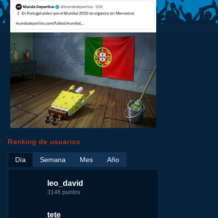
Ranking de usuarios
Día
Semana
Mes
Año
leo_david
leo_david
leo_david
nomedigas
3146 puntos
17724 puntos
29183 puntos
339916 puntos
tete
fer
jeremy_malpieu
jeremy_malpieu