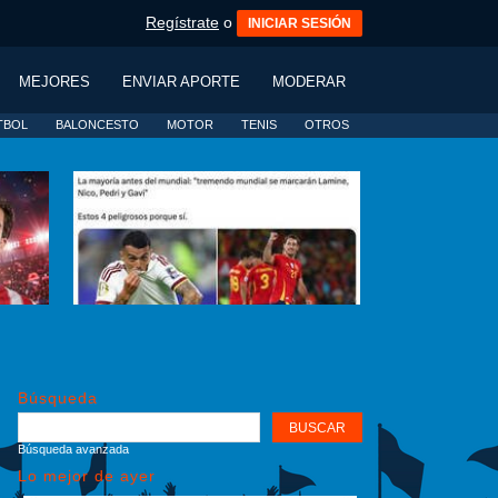
Regístrate
o
INICIAR SESIÓN
MEJORES
ENVIAR APORTE
MODERAR
TBOL
BALONCESTO
MOTOR
TENIS
OTROS
Búsqueda
Búsqueda avanzada
Lo mejor de ayer