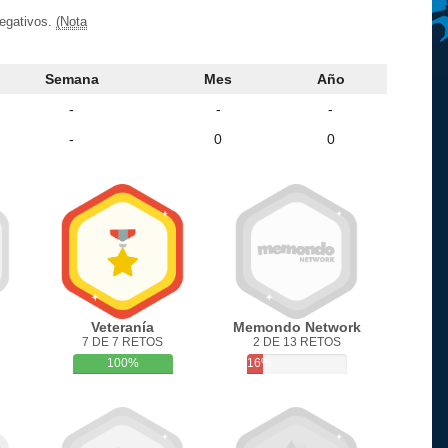
negativos.
(Nota
Semana
Mes
Año
-
-
-
-
0
0
Veteranía
Memondo Network
7 DE 7 RETOS
2 DE 13 RETOS
100%
16%