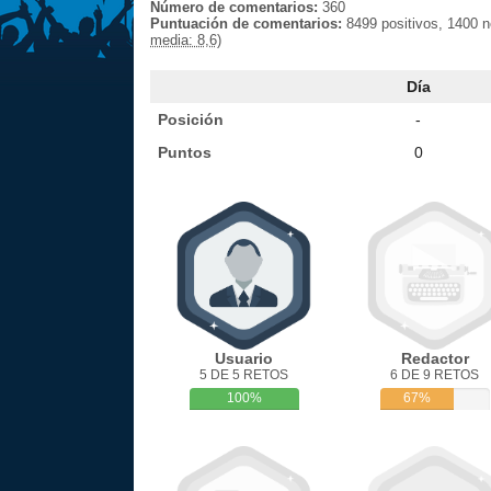
Número de comentarios:
360
Puntuación de comentarios:
8499 positivos, 1400 
media: 8,6)
Día
Posición
-
Puntos
0
Usuario
Redactor
5 DE 5 RETOS
6 DE 9 RETOS
100%
67%