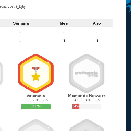
negativos.
(Nota
Semana
Mes
Año
-
-
-
-
0
0
Veteranía
Memondo Network
7 DE 7 RETOS
3 DE 13 RETOS
100%
24%