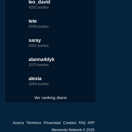
leo_david
leo_david
leo_david
nomedigas
4202 puntos
21926 puntos
33385 puntos
339916 puntos
tete
fer
jeremy_malpieu
jeremy_malpieu
2059 puntos
7229 puntos
15444 puntos
263186 puntos
saray
tete
tete
Baba
2052 puntos
6233 puntos
8301 puntos
252929 puntos
alanna4dyk
123dale
123dale
john
1070 puntos
5192 puntos
8290 puntos
244881 puntos
alexia
saray
fer
fer
1059 puntos
5183 puntos
8283 puntos
236750 puntos
Ver ranking diario
Acerca
Términos
Privacidad
Cookies
FAQ
APP
Memondo Network © 2026