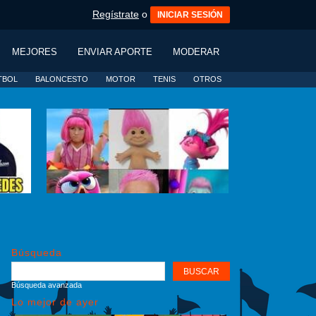
Regístrate
o
INICIAR SESIÓN
MEJORES
ENVIAR APORTE
MODERAR
TBOL
BALONCESTO
MOTOR
TENIS
OTROS
Búsqueda
Búsqueda avanzada
Lo mejor de ayer