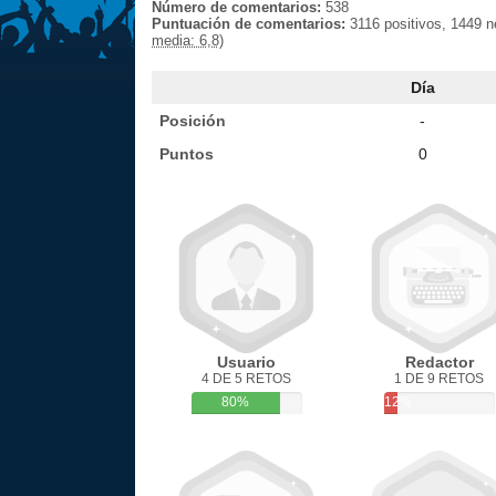
Número de comentarios:
538
Puntuación de comentarios:
3116 positivos, 1449 
media: 6,8)
Día
Posición
-
Puntos
0
Usuario
Redactor
4 DE 5 RETOS
1 DE 9 RETOS
80%
12%