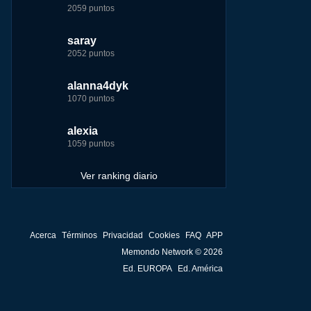
2059 puntos
7229 puntos
15444 puntos
263186 puntos
saray
tete
tete
Baba
2052 puntos
6233 puntos
8301 puntos
252929 puntos
alanna4dyk
123dale
123dale
john
1070 puntos
5192 puntos
8290 puntos
244881 puntos
alexia
saray
fer
fer
1059 puntos
5183 puntos
8283 puntos
236750 puntos
Ver ranking diario
Acerca
Términos
Privacidad
Cookies
FAQ
APP
Memondo Network © 2026
Ed. EUROPA
Ed. América