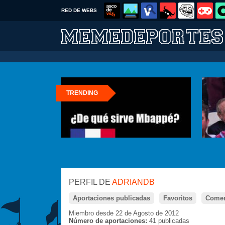
RED DE WEBS
TRENDING
PERFIL DE
ADRIANDB
Aportaciones publicadas
Favoritos
Comen
Miembro desde 22 de Agosto de 2012
Número de aportaciones:
41 publicadas