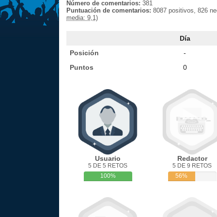
Número de comentarios:
381
Puntuación de comentarios:
8087 positivos, 826 n
media: 9,1)
Día
Posición
-
Puntos
0
Usuario
Redactor
5 DE 5 RETOS
5 DE 9 RETOS
100%
56%