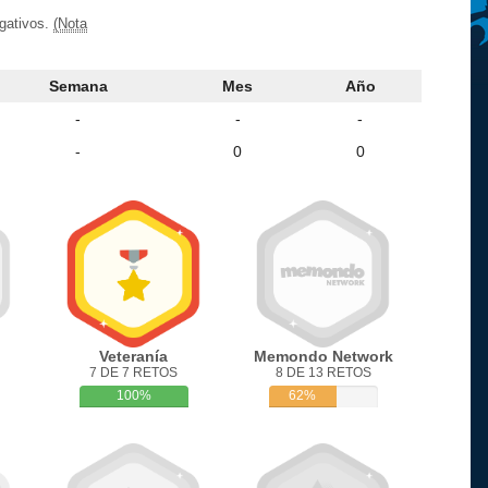
egativos.
(Nota
Semana
Mes
Año
-
-
-
-
0
0
Veteranía
Memondo Network
7 DE 7 RETOS
8 DE 13 RETOS
100%
62%