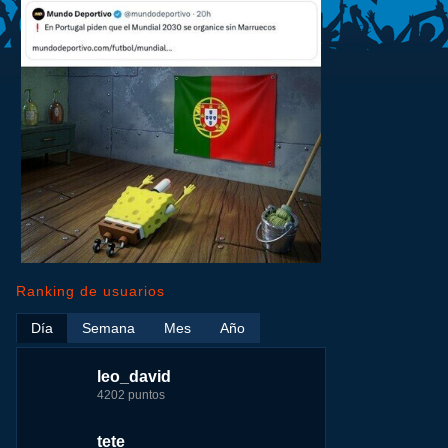
Ranking de usuarios
Día
Semana
Mes
Año
leo_david
leo_david
leo_david
nomedigas
4202 puntos
21926 puntos
33385 puntos
339916 puntos
tete
fer
jeremy_malpieu
jeremy_malpieu